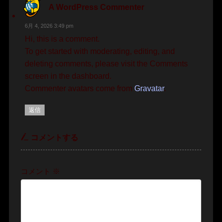
A WordPress Commenter
6月 4, 2026 3:49 pm
Hi, this is a comment.
To get started with moderating, editing, and
deleting comments, please visit the Comments
screen in the dashboard.
Commenter avatars come from
Gravatar
.
返信
コメントする
コメント
※